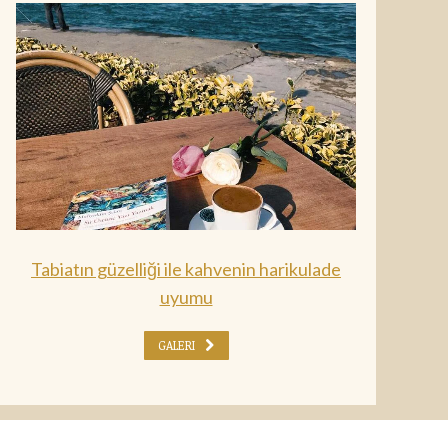
Tabiatın güzelliği ile kahvenin harikulade
uyumu
GALERI