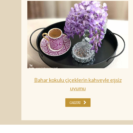
Bahar kokulu çiçeklerin kahveyle eşsiz
uyumu
GALERI