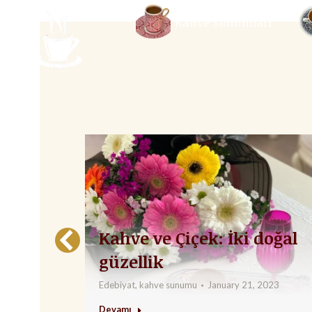
Kahve sunumları
Kahve sunumları
l:
Kahve ve Çiçek: İki doğal
güzellik
Edebiyat
,
kahve sunumu
January 21, 2023
Devamı