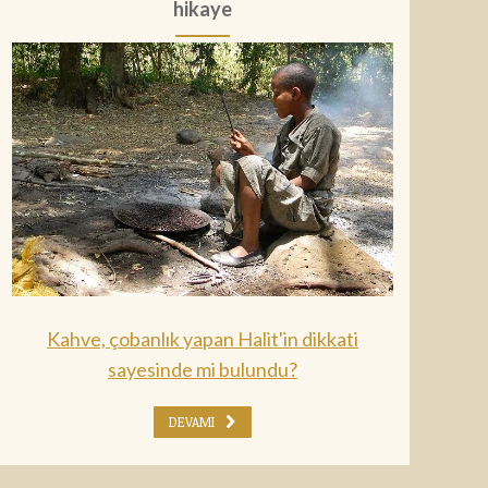
hikaye
Kahve, çobanlık yapan Halit'in dikkati
sayesinde mi bulundu?
DEVAMI