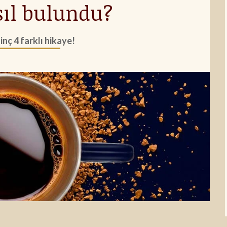
ıl bulundu?
ginç 4 farklı hikaye!