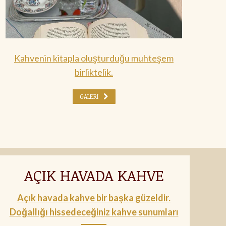
Kahvenin kitapla oluşturduğu muhteşem
birliktelik.
GALERI
AÇIK HAVADA KAHVE
Açık havada kahve bir başka güzeldir.
Doğallığı hissedeceğiniz kahve sunumları