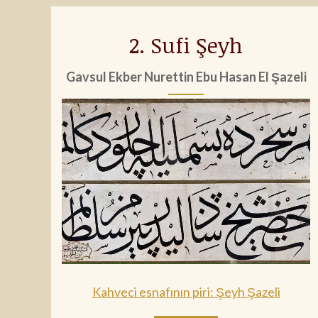
2. Sufi Şeyh
Gavsul Ekber Nurettin Ebu Hasan El Şazeli
Kahveci esnafının piri: Şeyh Şazeli