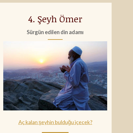
4. Şeyh Ömer
Sürgün edilen din adamı
Aç kalan şeyhin bulduğu içecek?