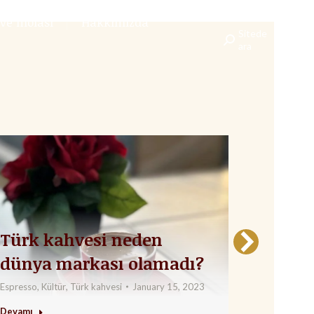
ve molası
ve molası
Hakkımızda
Hakkımızda
Sitede
Sitede
Search:
Search:
ara
ara
Türk kahvesi neden
Espres
dünya markası olamadı?
Arası
Fark!
Espresso
,
Kültür
,
Türk kahvesi
January 15, 2023
Espresso
,
Ka
Devamı