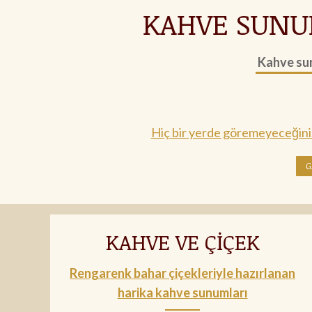
KAHVE SUNUM
Kahve su
Hiç bir yerde göremeyeceğiniz
G
KAHVE VE ÇİÇEK
Rengarenk bahar çiçekleriyle hazırlanan
harika kahve sunumları