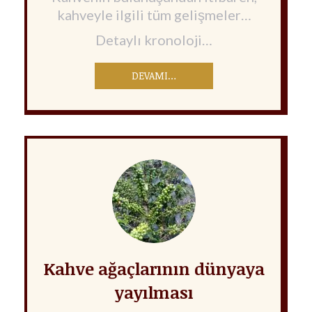
kahveyle ilgili tüm gelişmeler…
Detaylı kronoloji…
DEVAMI…
Kahve ağaçlarının dünyaya
yayılması