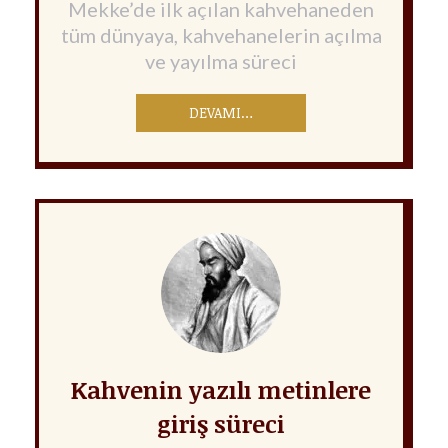
Mekke’de ilk açılan kahvehaneden
tüm dünyaya, kahvehanelerin açılma
ve yayılma süreci
DEVAMI…
Kahvenin yazılı metinlere
giriş süreci