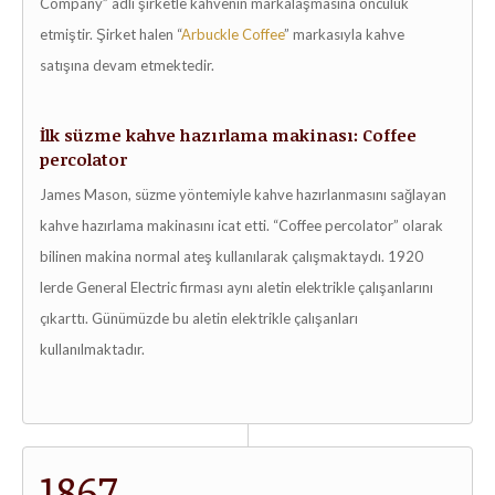
Company” adlı şirketle kahvenin markalaşmasına öncülük
etmiştir. Şirket halen “
Arbuckle Coffee
” markasıyla kahve
satışına devam etmektedir.
İlk süzme kahve hazırlama makinası: Coffee
percolator
James Mason, süzme yöntemiyle kahve hazırlanmasını sağlayan
kahve hazırlama makinasını icat etti. “Coffee percolator” olarak
bilinen makina normal ateş kullanılarak çalışmaktaydı. 1920
lerde General Electric firması aynı aletin elektrikle çalışanlarını
çıkarttı. Günümüzde bu aletin elektrikle çalışanları
kullanılmaktadır.
1867