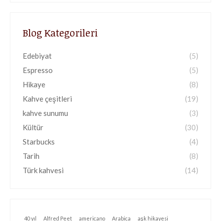
Blog Kategorileri
Edebiyat
(5)
Espresso
(5)
Hikaye
(8)
Kahve çeşitleri
(19)
kahve sunumu
(3)
Kültür
(30)
Starbucks
(4)
Tarih
(8)
Türk kahvesi
(14)
40 yıl
Alfred Peet
americano
Arabica
aşk hikayesi