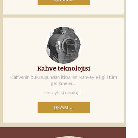
Kahve teknolojisi
Kahvenin bulunuşundan itibaren, kahveyle ilgili tüm
gelişmeler…
Detaylı kronoloji…
DEVAMI…