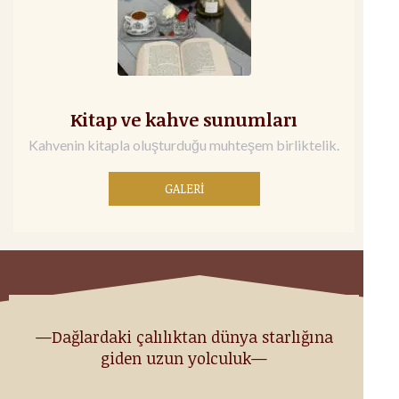
Kitap ve kahve sunumları
Kahvenin kitapla oluşturduğu muhteşem birliktelik.
GALERİ
—Dağlardaki çalılıktan dünya starlığına
giden uzun yolculuk—