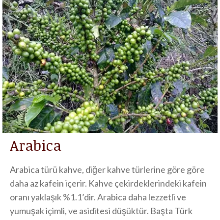
Arabica
Arabica türü kahve, diğer kahve türlerine göre göre
daha az kafein içerir. Kahve çekirdeklerindeki kafein
oranı yaklaşık %1.1’dir. Arabica daha lezzetli ve
yumuşak içimli, ve asiditesi düşüktür. Başta Türk