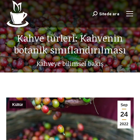
Sitede ara
Search:
Kahve türleri: Kahvenin
botanik sınıflandırılması
Kahveye bilimsel bakış
Kültür
Sep
24
2022