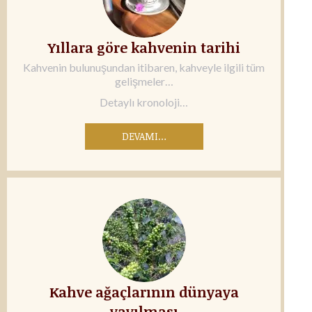
Yıllara göre kahvenin tarihi
Kahvenin bulunuşundan itibaren, kahveyle ilgili tüm
gelişmeler…
Detaylı kronoloji…
DEVAMI…
Kahve ağaçlarının dünyaya
yayılması