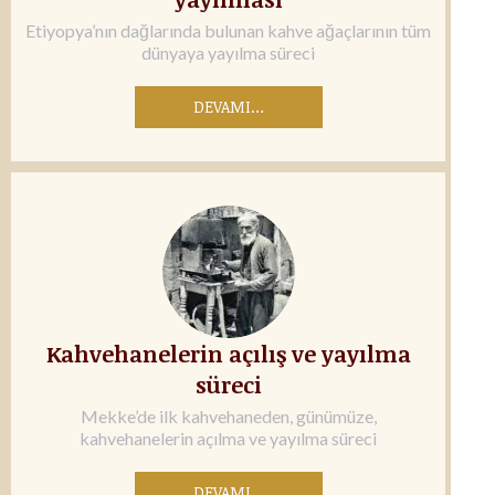
Etiyopya’nın dağlarında bulunan kahve ağaçlarının tüm
dünyaya yayılma süreci
DEVAMI…
Kahvehanelerin açılış ve yayılma
süreci
Mekke’de ilk kahvehaneden, günümüze,
kahvehanelerin açılma ve yayılma süreci
DEVAMI…