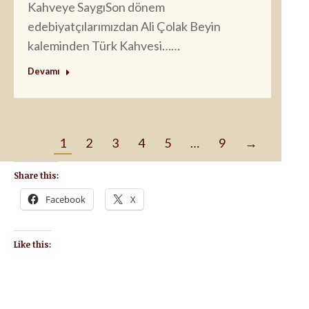
Kahveye SaygıSon dönem
edebiyatçılarımızdan Ali Çolak Beyin
kaleminden Türk Kahvesi……
Devamı
1
2
3
4
5
…
9
→
Share this:
Facebook
X
Like this: