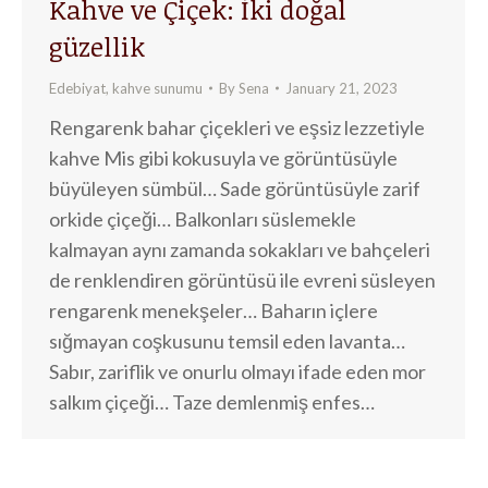
Kahve ve Çiçek: İki doğal
güzellik
Edebiyat
,
kahve sunumu
By
Sena
January 21, 2023
Rengarenk bahar çiçekleri ve eşsiz lezzetiyle
kahve Mis gibi kokusuyla ve görüntüsüyle
büyüleyen sümbül… Sade görüntüsüyle zarif
orkide çiçeği… Balkonları süslemekle
kalmayan aynı zamanda sokakları ve bahçeleri
de renklendiren görüntüsü ile evreni süsleyen
rengarenk menekşeler… Baharın içlere
sığmayan coşkusunu temsil eden lavanta…
Sabır, zariflik ve onurlu olmayı ifade eden mor
salkım çiçeği… Taze demlenmiş enfes…