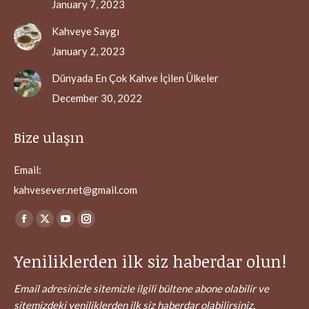
January 7, 2023
Kahveye Saygı
January 2, 2023
Dünyada En Çok Kahve İçilen Ülkeler
December 30, 2022
Bize ulaşın
Email:
kahvesever.net@gmail.com
Find us on:
Facebook
X
YouTube
Instagram
page
page
page
page
Yeniliklerden ilk siz haberdar olun!
opens
opens
opens
opens
in
in
in
in
Email adresinizle sitemizle ilgili bültene abone olabilir ve
new
new
new
new
sitemizdeki yeniliklerden ilk siz haberdar olabilirsiniz.