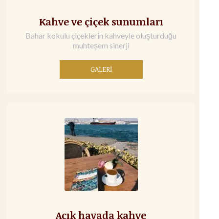
Kahve ve çiçek sunumları
Bahar kokulu çiçeklerin kahveyle oluşturduğu
muhteşem sinerji
GALERİ
Açık havada kahve