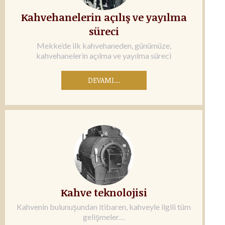
Kahvehanelerin açılış ve yayılma
süreci
Mekke’de ilk kahvehaneden, günümüze,
kahvehanelerin açılma ve yayılma süreci
DEVAMI…
Kahve teknolojisi
Kahvenin bulunuşundan itibaren, kahveyle ilgili tüm
gelişmeler…