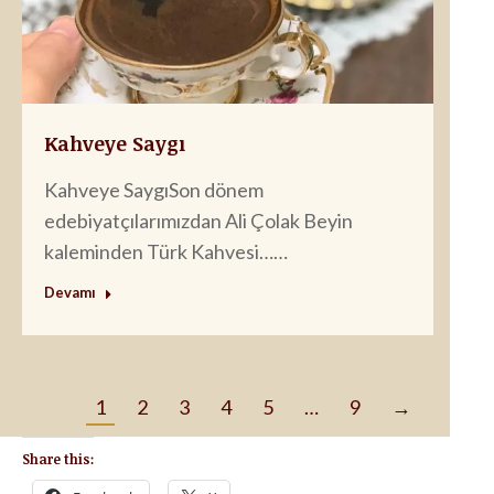
Kahveye Saygı
Kahveye SaygıSon dönem
edebiyatçılarımızdan Ali Çolak Beyin
kaleminden Türk Kahvesi……
Devamı
1
2
3
4
5
…
9
→
Share this: