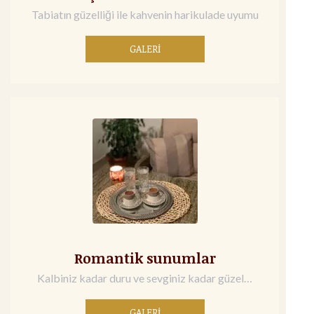
Tabiatın güzelliği ile kahvenin harikulade uyumu
GALERİ
Romantik sunumlar
Kalbiniz kadar duru ve sevginiz kadar güzel…
GALERİ