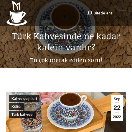
Sitede ara
Search:
Türk Kahvesinde ne kadar
kafein vardır?
En çok merak edilen soru!
Kahve çeşitleri
Sep
22
Kültür
Türk kahvesi
2022