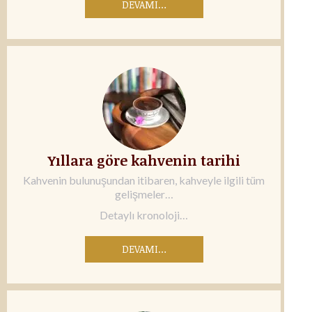
DEVAMI…
Yıllara göre kahvenin tarihi
Kahvenin bulunuşundan itibaren, kahveyle ilgili tüm
gelişmeler…
Detaylı kronoloji…
DEVAMI…