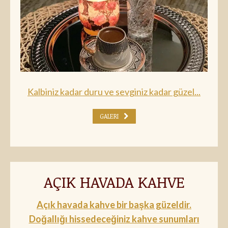
Kalbiniz kadar duru ve sevginiz kadar güzel...
GALERI
AÇIK HAVADA KAHVE
Açık havada kahve bir başka güzeldir.
Doğallığı hissedeceğiniz kahve sunumları