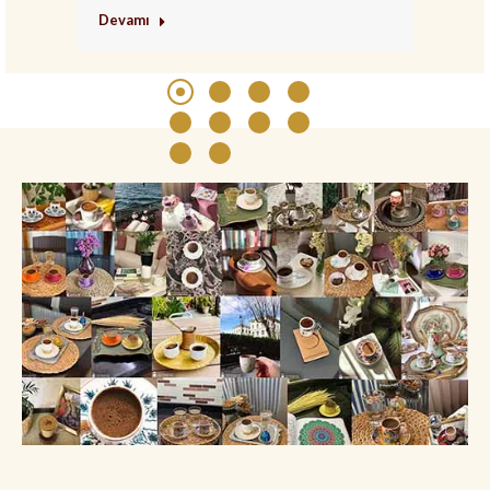
Jan
Devamı
De