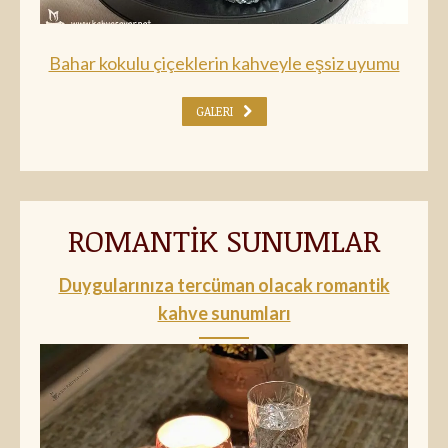
Bahar kokulu çiçeklerin kahveyle eşsiz uyumu
GALERI
ROMANTİK SUNUMLAR
Duygularınıza tercüman olacak romantik
kahve sunumları