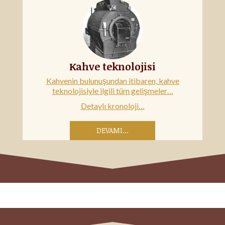
Kahve teknolojisi
Kahvenin bulunuşundan itibaren, kahve
teknolojisiyle ilgili tüm gelişmeler…
Detaylı kronoloji…
DEVAMI…