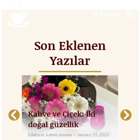
Sitede ara
Search:
Son Eklenen
Yazılar
:
H
Kahve ve Çiçek: İki
k
doğal güzellik
Esp
Edebiyat
,
kahve sunumu
January 21, 2023