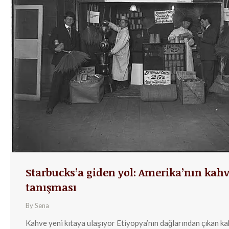
Starbucks’a giden yol: Amerika’nın kah
tanışması
By
Sena
Kahve yeni kıtaya ulaşıyor Etiyopya’nın dağlarından çıkan ka