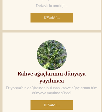
Detaylı kronoloji…
DEVAMI…
Kahve ağaçlarının dünyaya
yayılması
Etiyopya’nın dağlarında bulunan kahve ağaçlarının tüm
dünyaya yayılma süreci
DEVAMI…