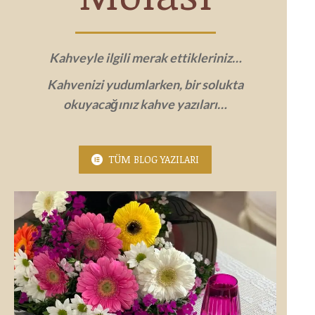
Kahveyle ilgili merak ettikleriniz…
Kahvenizi yudumlarken, bir solukta
okuyacağınız kahve yazıları…
TÜM BLOG YAZILARI