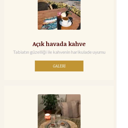
Açık havada kahve
Tabiatın güzelliği ile kahvenin harikulade uyumu
GALERİ