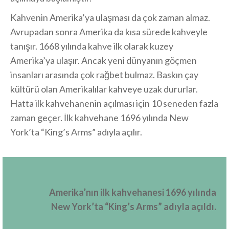
Kahvenin Amerika’ya ulaşması da çok zaman almaz.
Avrupadan sonra Amerika da kısa sürede kahveyle
tanışır. 1668 yılında kahve ilk olarak kuzey
Amerika’ya ulaşır. Ancak yeni dünyanın göçmen
insanları arasında çok rağbet bulmaz. Baskın çay
kültürü olan Amerikalılar kahveye uzak dururlar.
Hatta ilk kahvehanenin açılması için 10 seneden fazla
zaman geçer. İlk kahvehane 1696 yılında New
York’ta “King’s Arms” adıyla açılır.
Amerika’nın ilk kahvehanesi 1696 yılında
New York’ta “King’s Arms” adıyla açıldı.