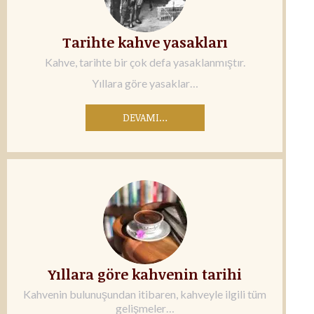
Tarihte kahve yasakları
Kahve, tarihte bir çok defa yasaklanmıştır.
Yıllara göre yasaklar…
DEVAMI…
Yıllara göre kahvenin tarihi
Kahvenin bulunuşundan itibaren, kahveyle ilgili tüm
gelişmeler…