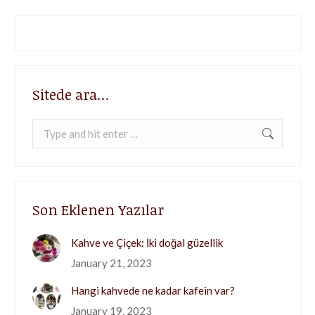
Sitede ara…
Search:
Son Eklenen Yazılar
Kahve ve Çiçek: İki doğal güzellik
January 21, 2023
Hangi kahvede ne kadar kafein var?
January 19, 2023