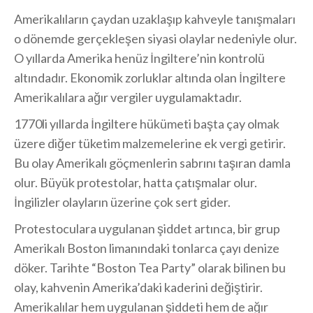
Amerikalıların çaydan uzaklaşıp kahveyle tanışmaları
o dönemde gerçekleşen siyasi olaylar nedeniyle olur.
O yıllarda Amerika henüz İngiltere’nin kontrolü
altındadır. Ekonomik zorluklar altında olan İngiltere
Amerikalılara ağır vergiler uygulamaktadır.
1770li yıllarda İngiltere hükümeti başta çay olmak
üzere diğer tüketim malzemelerine ek vergi getirir.
Bu olay Amerikalı göçmenlerin sabrını taşıran damla
olur. Büyük protestolar, hatta çatışmalar olur.
İngilizler olayların üzerine çok sert gider.
Protestoculara uygulanan şiddet artınca, bir grup
Amerikalı Boston limanındaki tonlarca çayı denize
döker. Tarihte “Boston Tea Party” olarak bilinen bu
olay, kahvenin Amerika’daki kaderini değiştirir.
Amerikalılar hem uygulanan şiddeti hem de ağır