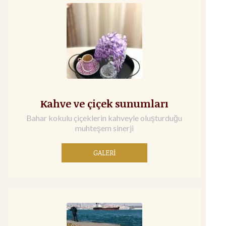
Kahve ve çiçek sunumları
Bahar kokulu çiçeklerin kahveyle oluşturduğu
muhteşem sinerji
GALERİ