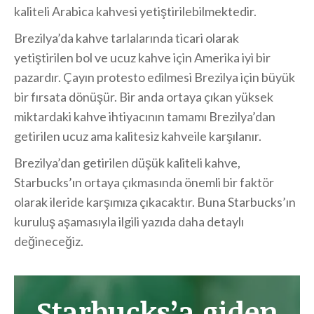
kaliteli Arabica kahvesi yetiştirilebilmektedir.
Brezilya’da kahve tarlalarında ticari olarak
yetiştirilen bol ve ucuz kahve için Amerika iyi bir
pazardır. Çayın protesto edilmesi Brezilya için büyük
bir fırsata dönüşür. Bir anda ortaya çıkan yüksek
miktardaki kahve ihtiyacının tamamı Brezilya’dan
getirilen ucuz ama kalitesiz kahveile karşılanır.
Brezilya’dan getirilen düşük kaliteli kahve,
Starbucks’ın ortaya çıkmasında önemli bir faktör
olarak ileride karşımıza çıkacaktır. Buna Starbucks’ın
kuruluş aşamasıyla ilgili yazıda daha detaylı
değineceğiz.
Starbucks’a giden