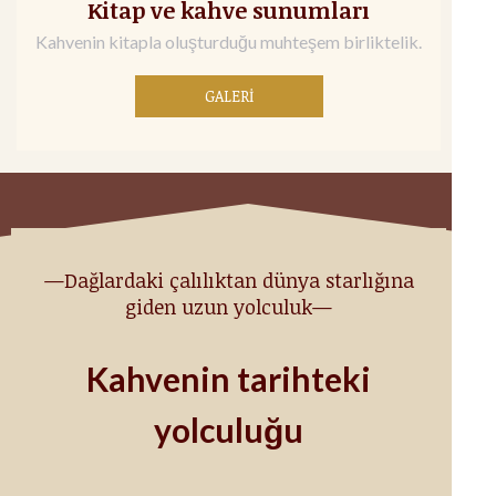
Kitap ve kahve sunumları
Kahvenin kitapla oluşturduğu muhteşem birliktelik.
GALERİ
—Dağlardaki çalılıktan dünya starlığına
giden uzun yolculuk—
Kahvenin tarihteki
yolculuğu