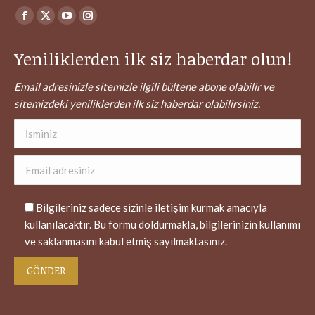
Find us on:
Facebook
X
YouTube
Instagram
page
page
page
page
Yeniliklerden ilk siz haberdar olun!
opens
opens
opens
opens
in
in
in
in
Email adresinizle sitemizle ilgili bültene abone olabilir ve
new
new
new
new
sitemizdeki yeniliklerden ilk siz haberdar olabilirsiniz.
window
window
window
window
Bilgileriniz sadece sizinle iletişim kurmak amacıyla
kullanılacaktır. Bu formu doldurmakla, bilgilerinizin kullanımı
ve saklanmasını kabul etmiş sayılmaktasınız.