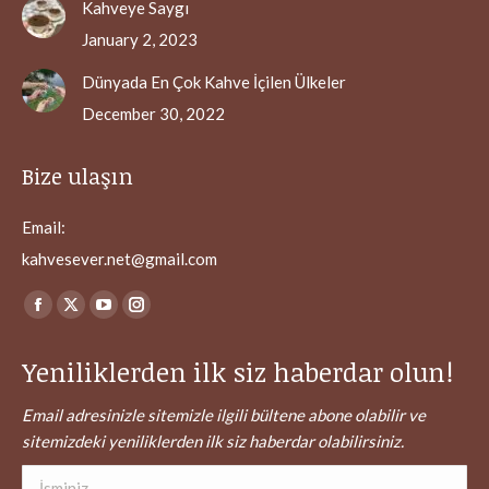
Kahveye Saygı
January 2, 2023
Dünyada En Çok Kahve İçilen Ülkeler
December 30, 2022
Bize ulaşın
Email:
kahvesever.net@gmail.com
Find us on:
Facebook
X
YouTube
Instagram
page
page
page
page
Yeniliklerden ilk siz haberdar olun!
opens
opens
opens
opens
in
in
in
in
Email adresinizle sitemizle ilgili bültene abone olabilir ve
new
new
new
new
sitemizdeki yeniliklerden ilk siz haberdar olabilirsiniz.
window
window
window
window