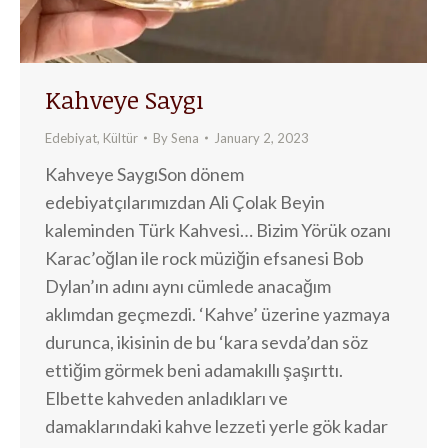
Kahveye Saygı
Edebiyat
,
Kültür
By
Sena
January 2, 2023
Kahveye SaygıSon dönem
edebiyatçılarımızdan Ali Çolak Beyin
kaleminden Türk Kahvesi… Bizim Yörük ozanı
Karac’oğlan ile rock müziğin efsanesi Bob
Dylan’ın adını aynı cümlede anacağım
aklımdan geçmezdi. ‘Kahve’ üzerine yazmaya
durunca, ikisinin de bu ‘kara sevda’dan söz
ettiğim görmek beni adamakıllı şaşırttı.
Elbette kahveden anladıkları ve
damaklarındaki kahve lezzeti yerle gök kadar