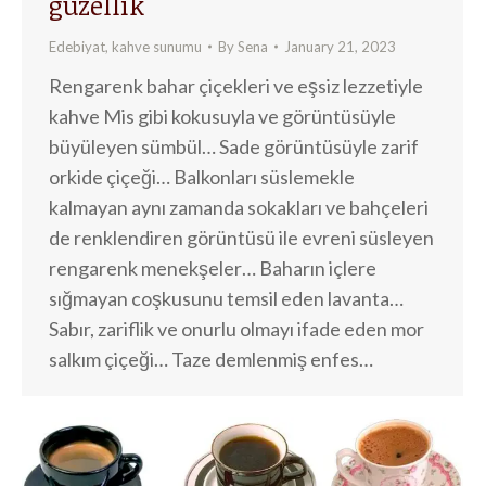
güzellik
Edebiyat
,
kahve sunumu
By
Sena
January 21, 2023
Rengarenk bahar çiçekleri ve eşsiz lezzetiyle
kahve Mis gibi kokusuyla ve görüntüsüyle
büyüleyen sümbül… Sade görüntüsüyle zarif
orkide çiçeği… Balkonları süslemekle
kalmayan aynı zamanda sokakları ve bahçeleri
de renklendiren görüntüsü ile evreni süsleyen
rengarenk menekşeler… Baharın içlere
sığmayan coşkusunu temsil eden lavanta…
Sabır, zariflik ve onurlu olmayı ifade eden mor
salkım çiçeği… Taze demlenmiş enfes…