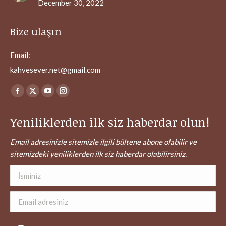
December 30, 2022
Bize ulaşın
Email:
kahvesever.net@gmail.com
Find us on:
Facebook
X
YouTube
Instagram
page
page
page
page
Yeniliklerden ilk siz haberdar olun!
opens
opens
opens
opens
in
in
in
in
Email adresinizle sitemizle ilgili bültene abone olabilir ve
new
new
new
new
sitemizdeki yeniliklerden ilk siz haberdar olabilirsiniz.
window
window
window
window