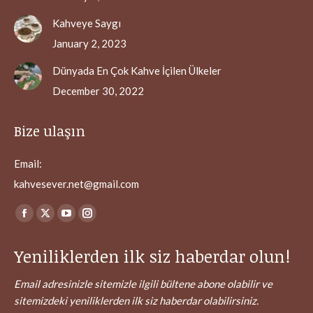
Kahveye Saygı
January 2, 2023
Dünyada En Çok Kahve İçilen Ülkeler
December 30, 2022
Bize ulaşın
Email:
kahvesever.net@gmail.com
Find us on:
Facebook
X
YouTube
Instagram
page
page
page
page
Yeniliklerden ilk siz haberdar olun!
opens
opens
opens
opens
in
in
in
in
Email adresinizle sitemizle ilgili bültene abone olabilir ve
new
new
new
new
sitemizdeki yeniliklerden ilk siz haberdar olabilirsiniz.
window
window
window
window