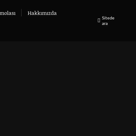
molası
ahve molası
Hakkımızda
Hakkımızda
Sitede
Sitede
Search:
Search:
ara
ara