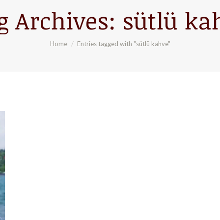
g Archives:
sütlü ka
You are here:
Home
Entries tagged with "sütlü kahve"