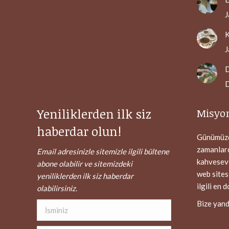
J
K
J
D
D
Yeniliklerden ilk siz
Misyo
haberdar olun!
Günümüzde
zamanlarda
Email adresinizle sitemizle ilgili bültene
kahvesever
abone olabilir ve sitemizdeki
web sites
yeniliklerden ilk siz haberdar
ilgili en 
olabilirsiniz.
Bize yand