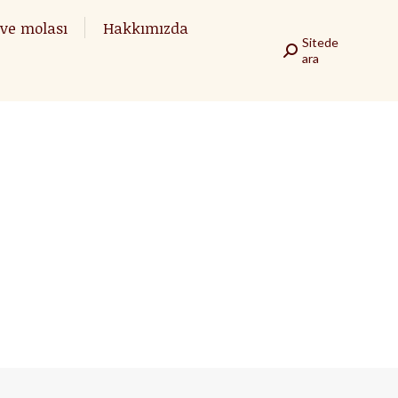
ve molası
ve molası
Hakkımızda
Hakkımızda
Sitede
Sitede
Search:
Search:
ara
ara