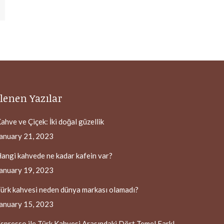
lenen Yazılar
ahve ve Çiçek: İki doğal güzellik
anuary 21, 2023
angi kahvede ne kadar kafein var?
anuary 19, 2023
ürk kahvesi neden dünya markası olamadı?
anuary 15, 2023
spresso ile Türk Kahvesi Arasındaki Dört Temel Fark!