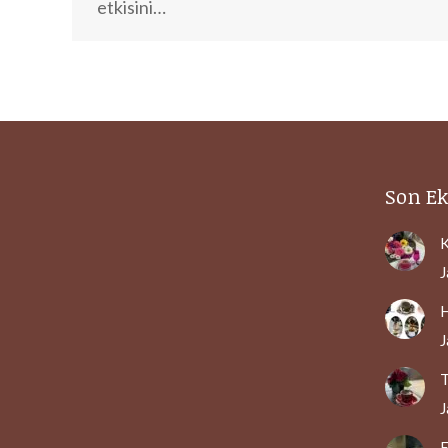
etkisini…
Son Ek
K
J
H
J
T
J
E