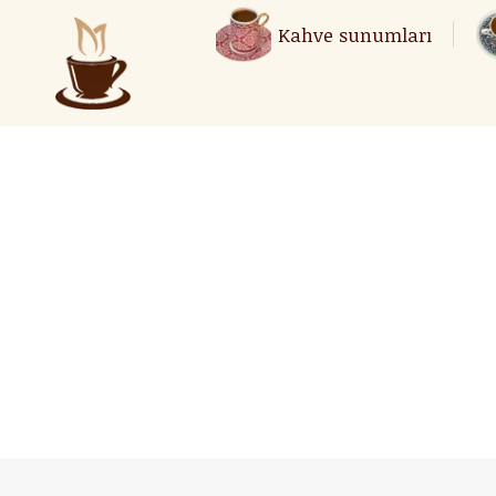
Kahve sunumları
Kahve sunumları