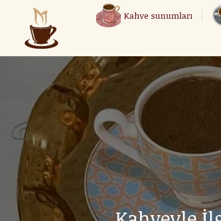
Kahve sunumları
Kahve sunumları
Kahveyle İlg