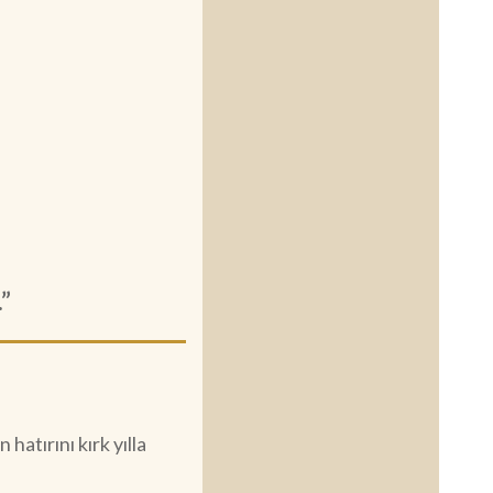
.”
atırını kırk yılla