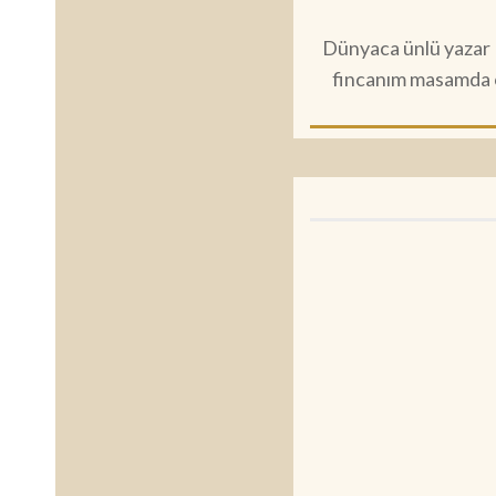
Dünyaca ünlü yazar E
fincanım masamda o