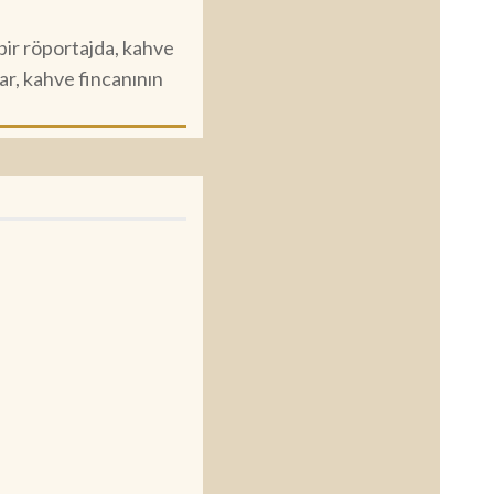
bir röportajda, kahve
r, kahve fincanının