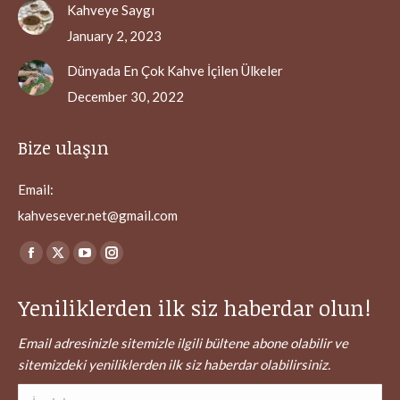
Kahveye Saygı
January 2, 2023
Dünyada En Çok Kahve İçilen Ülkeler
December 30, 2022
Bize ulaşın
Email:
kahvesever.net@gmail.com
Find us on:
Facebook
X
YouTube
Instagram
page
page
page
page
Yeniliklerden ilk siz haberdar olun!
opens
opens
opens
opens
in
in
in
in
Email adresinizle sitemizle ilgili bültene abone olabilir ve
new
new
new
new
sitemizdeki yeniliklerden ilk siz haberdar olabilirsiniz.
window
window
window
window