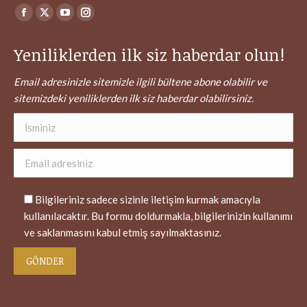
Find us on:
Facebook
X
YouTube
Instagram
page
page
page
page
Yeniliklerden ilk siz haberdar olun!
opens
opens
opens
opens
in
in
in
in
Email adresinizle sitemizle ilgili bültene abone olabilir ve
new
new
new
new
sitemizdeki yeniliklerden ilk siz haberdar olabilirsiniz.
window
window
window
window
Bilgileriniz sadece sizinle iletişim kurmak amacıyla
kullanılacaktır. Bu formu doldurmakla, bilgilerinizin kullanımı
ve saklanmasını kabul etmiş sayılmaktasınız.